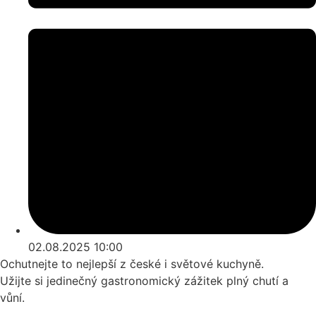
02.08.2025 10:00
Ochutnejte to nejlepší z české i světové kuchyně.
Užijte si jedinečný gastronomický zážitek plný chutí a
vůní.